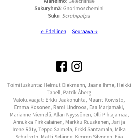
Alaheimo
: Gelechiinae
Sukuryhmä
: Gnorimoschemini
Suku
:
Scrobipalpa
← Edellinen
│
Seuraava →
Toimituskunta: Helmut Diekmann, Jaana Ihme, Heikki
Tabell, Patrik Åberg
Valokuvaajat: Erkki Jaakohuhta, Maarit Koivisto,
Emma Kosonen, Rami Lindroos, Esa Marjamäki,
Marianne Niemelä, Allan Nyyssönen, Olli Pihlajamaa,
Annukka Pirkkalainen, Markku Ruuskanen, Jari ja
Irene Räty, Teppo Salmela, Erkki Santamala, Mika
Schafroth, Matti Selänne, Kimmo Silvonen, Eija