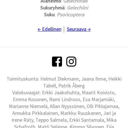
Alaheimo
: Gelechiinae
Sukuryhmä
:
Gelechiini
Suku
:
P
soricoptera
← Edellinen
│
Seuraava →
Toimituskunta: Helmut Diekmann, Jaana Ihme, Heikki
Tabell, Patrik Åberg
Valokuvaajat: Erkki Jaakohuhta, Maarit Koivisto,
Emma Kosonen, Rami Lindroos, Esa Marjamäki,
Marianne Niemelä, Allan Nyyssönen, Olli Pihlajamaa,
Annukka Pirkkalainen, Markku Ruuskanen, Jari ja
Irene Räty, Teppo Salmela, Erkki Santamala, Mika
Schafroth, Matti Selänne, Kimmo Silvonen, Eija