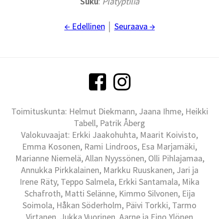
Suku
:
Platyptilia
← Edellinen
│
Seuraava →
Toimituskunta: Helmut Diekmann, Jaana Ihme, Heikki
Tabell, Patrik Åberg
Valokuvaajat: Erkki Jaakohuhta, Maarit Koivisto,
Emma Kosonen, Rami Lindroos, Esa Marjamäki,
Marianne Niemelä, Allan Nyyssönen, Olli Pihlajamaa,
Annukka Pirkkalainen, Markku Ruuskanen, Jari ja
Irene Räty, Teppo Salmela, Erkki Santamala, Mika
Schafroth, Matti Selänne, Kimmo Silvonen, Eija
Soimola, Håkan Söderholm, Päivi Torkki, Tarmo
Virtanen, Jukka Vuorinen, Aarne ja Eino Ylönen