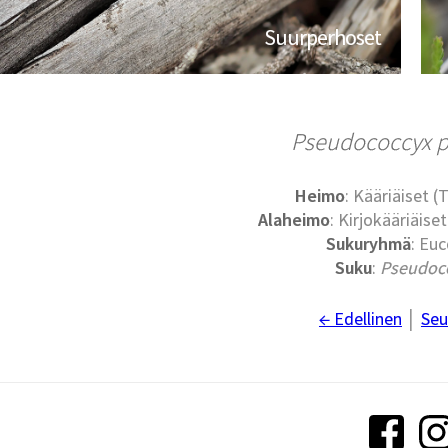
Suurperhoset
Pseudococcyx p
Heimo
: Kääriäiset (
Alaheimo
: Kirjokääriäise
Sukuryhmä
: Eu
Suku
:
Pseudoc
← Edellinen
│
Seu