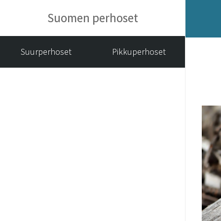
Suomen perhoset
Suurperhoset
Pikkuperhoset