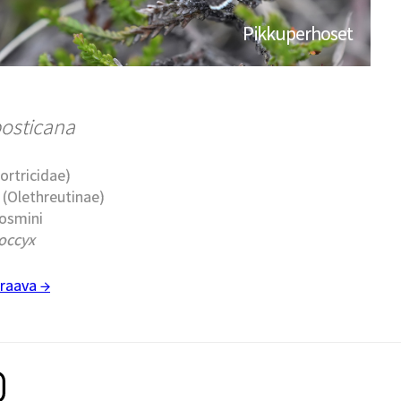
Pikkuperhoset
osticana
Tortricidae)
t (Olethreutinae)
cosmini
occyx
raava →