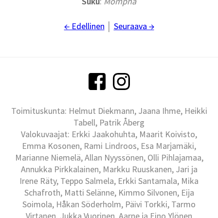
Suku
:
Mompha
← Edellinen
│
Seuraava →
Toimituskunta: Helmut Diekmann, Jaana Ihme, Heikki
Tabell, Patrik Åberg
Valokuvaajat: Erkki Jaakohuhta, Maarit Koivisto,
Emma Kosonen, Rami Lindroos, Esa Marjamäki,
Marianne Niemelä, Allan Nyyssönen, Olli Pihlajamaa,
Annukka Pirkkalainen, Markku Ruuskanen, Jari ja
Irene Räty, Teppo Salmela, Erkki Santamala, Mika
Schafroth, Matti Selänne, Kimmo Silvonen, Eija
Soimola, Håkan Söderholm, Päivi Torkki, Tarmo
Virtanen, Jukka Vuorinen, Aarne ja Eino Ylönen