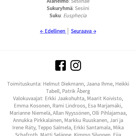
Alaheimo
: Sesiinae
Sukuryhmä
: Sesiini
Suku
:
Eusphecia
← Edellinen
│
Seuraava →
Toimituskunta: Helmut Diekmann, Jaana Ihme, Heikki
Tabell, Patrik Åberg
Valokuvaajat: Erkki Jaakohuhta, Maarit Koivisto,
Emma Kosonen, Rami Lindroos, Esa Marjamäki,
Marianne Niemelä, Allan Nyyssönen, Olli Pihlajamaa,
Annukka Pirkkalainen, Markku Ruuskanen, Jari ja
Irene Räty, Teppo Salmela, Erkki Santamala, Mika
Schafroth, Matti Selänne, Kimmo Silvonen, Eija