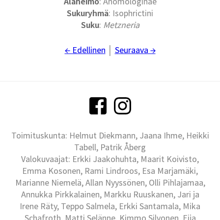
Alaheimo
: Anomologinae
Sukuryhmä
: Isophrictini
Suku
:
Metzneria
← Edellinen
│
Seuraava →
Toimituskunta: Helmut Diekmann, Jaana Ihme, Heikki
Tabell, Patrik Åberg
Valokuvaajat: Erkki Jaakohuhta, Maarit Koivisto,
Emma Kosonen, Rami Lindroos, Esa Marjamäki,
Marianne Niemelä, Allan Nyyssönen, Olli Pihlajamaa,
Annukka Pirkkalainen, Markku Ruuskanen, Jari ja
Irene Räty, Teppo Salmela, Erkki Santamala, Mika
Schafroth, Matti Selänne, Kimmo Silvonen, Eija