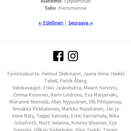
Alaheimo
: Epipleminae
Suku
:
Eversmannia
← Edellinen
│
Seuraava →
Toimituskunta: Helmut Diekmann, Jaana Ihme, Heikki
Tabell, Patrik Åberg
Valokuvaajat: Erkki Jaakohuhta, Maarit Koivisto,
Emma Kosonen, Rami Lindroos, Esa Marjamäki,
Marianne Niemelä, Allan Nyyssönen, Olli Pihlajamaa,
Annukka Pirkkalainen, Markku Ruuskanen, Jari ja
Irene Räty, Teppo Salmela, Erkki Santamala, Mika
Schafroth, Matti Selänne, Kimmo Silvonen, Eija
Soimola, Håkan Söderholm, Päivi Torkki, Tarmo