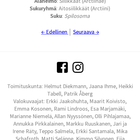
Alaheimo
: Siilikkäät (Arctiinae)
Sukuryhmä
: Aitosiilikkäät (Arctiini)
Suku
:
Spilosoma
← Edellinen
│
Seuraava →
Toimituskunta: Helmut Diekmann, Jaana Ihme, Heikki
Tabell, Patrik Åberg
Valokuvaajat: Erkki Jaakohuhta, Maarit Koivisto,
Emma Kosonen, Rami Lindroos, Esa Marjamäki,
Marianne Niemelä, Allan Nyyssönen, Olli Pihlajamaa,
Annukka Pirkkalainen, Markku Ruuskanen, Jari ja
Irene Räty, Teppo Salmela, Erkki Santamala, Mika
Schafroth, Matti Selänne, Kimmo Silvonen, Eija