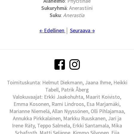
Alaheimo
: Phycitinae
Sukuryhmä
: Anerastiini
Suku
:
Anerastia
← Edellinen
│
Seuraava →
Toimituskunta: Helmut Diekmann, Jaana Ihme, Heikki
Tabell, Patrik Åberg
Valokuvaajat: Erkki Jaakohuhta, Maarit Koivisto,
Emma Kosonen, Rami Lindroos, Esa Marjamäki,
Marianne Niemelä, Allan Nyyssönen, Olli Pihlajamaa,
Annukka Pirkkalainen, Markku Ruuskanen, Jari ja
Irene Räty, Teppo Salmela, Erkki Santamala, Mika
Schafroth, Matti Selänne, Kimmo Silvonen, Eija