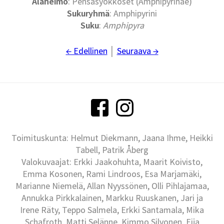
Alaheimo
: Pensasyökköset (Amphipyrinae)
Sukuryhmä
: Amphipyrini
Suku
:
Amphipyra
← Edellinen
│
Seuraava →
Toimituskunta: Helmut Diekmann, Jaana Ihme, Heikki
Tabell, Patrik Åberg
Valokuvaajat: Erkki Jaakohuhta, Maarit Koivisto,
Emma Kosonen, Rami Lindroos, Esa Marjamäki,
Marianne Niemelä, Allan Nyyssönen, Olli Pihlajamaa,
Annukka Pirkkalainen, Markku Ruuskanen, Jari ja
Irene Räty, Teppo Salmela, Erkki Santamala, Mika
Schafroth, Matti Selänne, Kimmo Silvonen, Eija