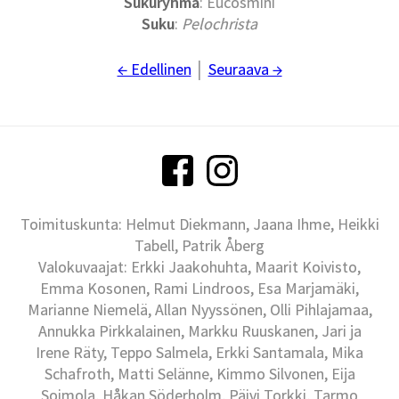
Sukuryhmä
: Eucosmini
Suku
:
Pelochrista
← Edellinen
│
Seuraava →
Toimituskunta: Helmut Diekmann, Jaana Ihme, Heikki
Tabell, Patrik Åberg
Valokuvaajat: Erkki Jaakohuhta, Maarit Koivisto,
Emma Kosonen, Rami Lindroos, Esa Marjamäki,
Marianne Niemelä, Allan Nyyssönen, Olli Pihlajamaa,
Annukka Pirkkalainen, Markku Ruuskanen, Jari ja
Irene Räty, Teppo Salmela, Erkki Santamala, Mika
Schafroth, Matti Selänne, Kimmo Silvonen, Eija
Soimola, Håkan Söderholm, Päivi Torkki, Tarmo