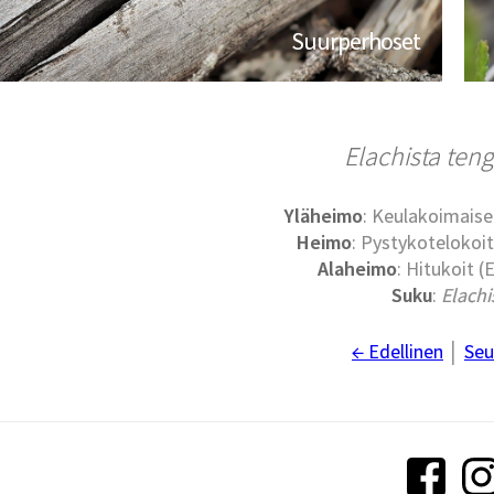
Suurperhoset
Elachista ten
Yläheimo
: Keulakoimaise
Heimo
: Pystykotelokoit
Alaheimo
: Hitukoit (
Suku
:
Elachi
← Edellinen
│
Seu