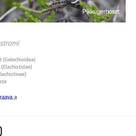
Pikkuperhoset
gstromi
t (Gelechioidea)
 (Elachistidae)
Elachistinae)
sta
raava →