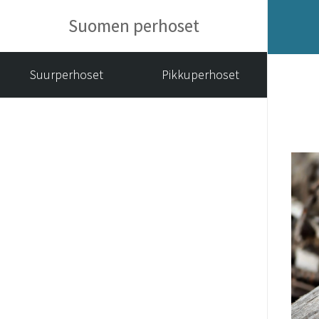
Suomen perhoset
Suurperhoset
Pikkuperhoset