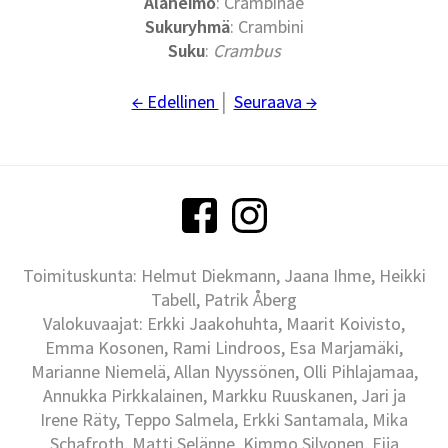
Alaheimo
: Crambinae
Sukuryhmä
: Crambini
Suku
:
Crambus
← Edellinen
│
Seuraava →
Toimituskunta: Helmut Diekmann, Jaana Ihme, Heikki
Tabell, Patrik Åberg
Valokuvaajat: Erkki Jaakohuhta, Maarit Koivisto,
Emma Kosonen, Rami Lindroos, Esa Marjamäki,
Marianne Niemelä, Allan Nyyssönen, Olli Pihlajamaa,
Annukka Pirkkalainen, Markku Ruuskanen, Jari ja
Irene Räty, Teppo Salmela, Erkki Santamala, Mika
Schafroth, Matti Selänne, Kimmo Silvonen, Eija