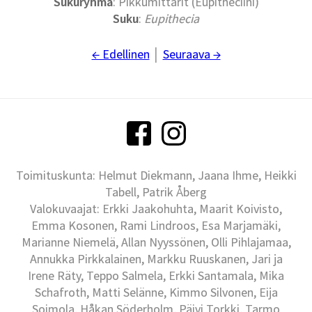
Sukuryhmä
: Pikkumittarit (Eupitheciini)
Suku
:
Eupithecia
← Edellinen
│
Seuraava →
Toimituskunta: Helmut Diekmann, Jaana Ihme, Heikki
Tabell, Patrik Åberg
Valokuvaajat: Erkki Jaakohuhta, Maarit Koivisto,
Emma Kosonen, Rami Lindroos, Esa Marjamäki,
Marianne Niemelä, Allan Nyyssönen, Olli Pihlajamaa,
Annukka Pirkkalainen, Markku Ruuskanen, Jari ja
Irene Räty, Teppo Salmela, Erkki Santamala, Mika
Schafroth, Matti Selänne, Kimmo Silvonen, Eija
Soimola, Håkan Söderholm, Päivi Torkki, Tarmo