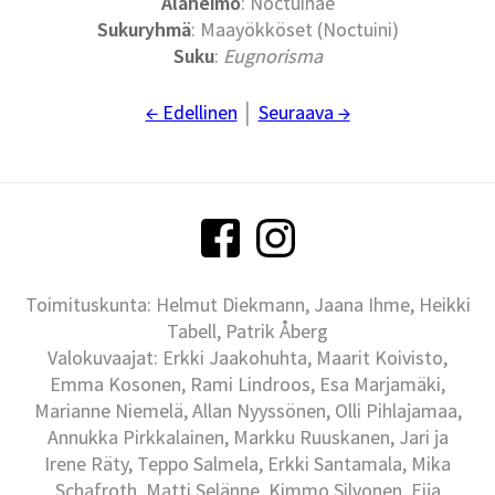
Alaheimo
: Noctuinae
Sukuryhmä
: Maayökköset (Noctuini)
Suku
:
Eugnorisma
← Edellinen
│
Seuraava →
Toimituskunta: Helmut Diekmann, Jaana Ihme, Heikki
Tabell, Patrik Åberg
Valokuvaajat: Erkki Jaakohuhta, Maarit Koivisto,
Emma Kosonen, Rami Lindroos, Esa Marjamäki,
Marianne Niemelä, Allan Nyyssönen, Olli Pihlajamaa,
Annukka Pirkkalainen, Markku Ruuskanen, Jari ja
Irene Räty, Teppo Salmela, Erkki Santamala, Mika
Schafroth, Matti Selänne, Kimmo Silvonen, Eija