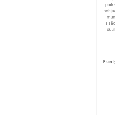
poik
pohja
munu
sisäo
suur
Esiin