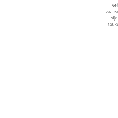
Keh
vaalea
sij
touko