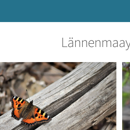
Lännenmaay