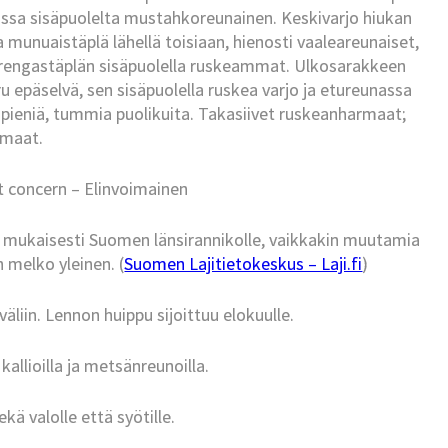
nassa sisäpuolelta mustahkoreunainen. Keskivarjo hiukan
munuaistäplä lähellä toisiaan, hienosti vaaleareunaiset,
e rengastäplän sisäpuolella ruskeammat. Ulkosarakkeen
ru epäselvä, sen sisäpuolella ruskea varjo ja etureunassa
i pieniä, tummia puolikuita. Takasiivet ruskeanharmaat;
rmaat.
t concern – Elinvoimainen
ukaisesti Suomen länsirannikolle, vaikkakin muutamia
n melko yleinen. (
Suomen Lajitietokeskus – Laji.fi
)
äliin. Lennon huippu sijoittuu elokuulle.
 kallioilla ja metsänreunoilla.
kä valolle että syötille.