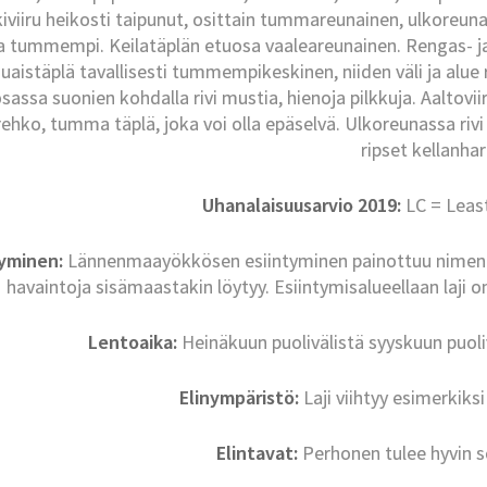
kiviiru heikosti taipunut, osittain tummareunainen, ulkoreu
a tummempi. Keilatäplän etuosa vaaleareunainen. Rengas- ja 
aistäplä tavallisesti tummempikeskinen, niiden väli ja alu
sassa suonien kohdalla rivi mustia, hienoja pilkkuja. Aaltovii
ehko, tumma täplä, joka voi olla epäselvä. Ulkoreunassa riv
ripset kellanha
Uhanalaisuusarvio 2019:
LC = Leas
tyminen:
Lännenmaayökkösen esiintyminen painottuu nimen m
havaintoja sisämaastakin löytyy. Esiintymisalueellaan laji o
Lentoaika:
Heinäkuun puolivälistä syyskuun puoliv
Elinympäristö:
Laji viihtyy esimerkiksi
Elintavat:
Perhonen tulee hyvin se