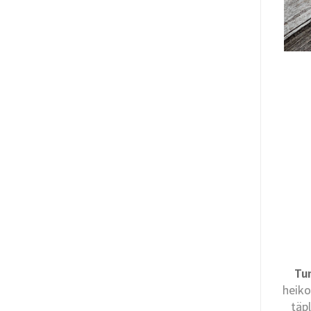
Tu
heiko
täp