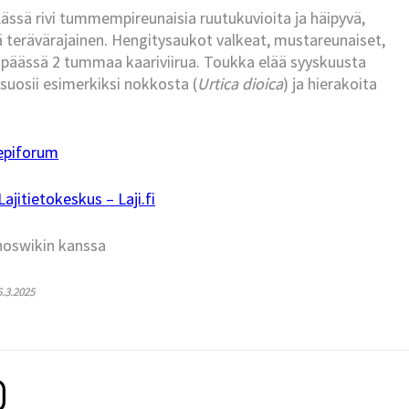
sä rivi tummempireunaisia ruutukuvioita ja häipyvä,
ltä terävärajainen. Hengitysaukot valkeat, mustareunaiset,
t, päässä 2 tummaa kaariviirua. Toukka elää syyskuusta
 suosii esimerkiksi nokkosta (
Urtica dioica
) ja hierakoita
epiforum
jitietokeskus – Laji.fi
hoswikin kanssa
5.3.2025