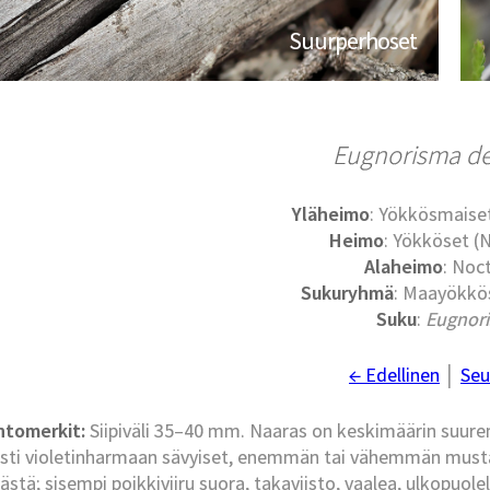
Suurperhoset
Eugnorisma d
Yläheimo
: Yökkösmaise
Heimo
: Yökköset (
Alaheimo
: Noc
Sukuryhmä
: Maayökkös
Suku
:
Eugnor
← Edellinen
│
Seu
ntomerkit:
Siipiväli 35–40 mm. Naaras on keskimäärin suurem
sti violetinharmaan sävyiset, enemmän tai vähemmän mustas
lästä; sisempi poikkiviiru suora, takaviisto, vaalea, ulkopuo