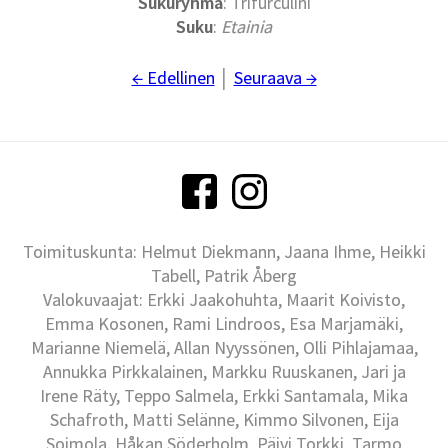
Sukuryhmä
: Trifurculini
Suku
:
Etainia
← Edellinen
│
Seuraava →
Toimituskunta: Helmut Diekmann, Jaana Ihme, Heikki
Tabell, Patrik Åberg
Valokuvaajat: Erkki Jaakohuhta, Maarit Koivisto,
Emma Kosonen, Rami Lindroos, Esa Marjamäki,
Marianne Niemelä, Allan Nyyssönen, Olli Pihlajamaa,
Annukka Pirkkalainen, Markku Ruuskanen, Jari ja
Irene Räty, Teppo Salmela, Erkki Santamala, Mika
Schafroth, Matti Selänne, Kimmo Silvonen, Eija
Soimola, Håkan Söderholm, Päivi Torkki, Tarmo