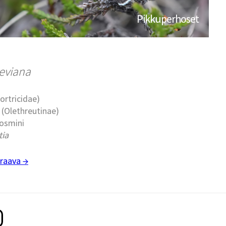
Pikkuperhoset
eviana
Tortricidae)
t (Olethreutinae)
cosmini
tia
raava →