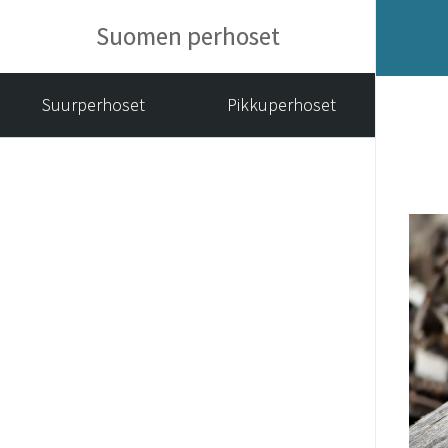
Suomen perhoset
Suurperhoset
Pikkuperhoset