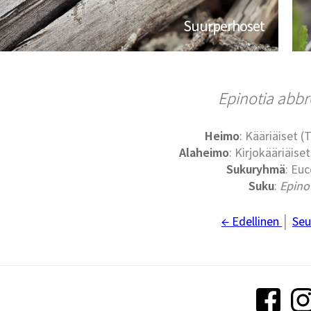
Suurperhoset
Epinotia abbr
Heimo
: Kääriäiset (
Alaheimo
: Kirjokääriäise
Sukuryhmä
: Eu
Suku
:
Epino
← Edellinen
│
Seu