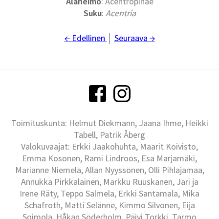
Alaheimo
: Acentropinae
Suku
:
Acentria
← Edellinen
│
Seuraava →
Toimituskunta: Helmut Diekmann, Jaana Ihme, Heikki
Tabell, Patrik Åberg
Valokuvaajat: Erkki Jaakohuhta, Maarit Koivisto,
Emma Kosonen, Rami Lindroos, Esa Marjamäki,
Marianne Niemelä, Allan Nyyssönen, Olli Pihlajamaa,
Annukka Pirkkalainen, Markku Ruuskanen, Jari ja
Irene Räty, Teppo Salmela, Erkki Santamala, Mika
Schafroth, Matti Selänne, Kimmo Silvonen, Eija
Soimola, Håkan Söderholm, Päivi Torkki, Tarmo