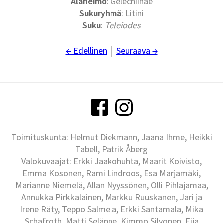
Alaheimo
: Gelechiinae
Sukuryhmä
: Litini
Suku
:
Teleiodes
← Edellinen
│
Seuraava →
Toimituskunta: Helmut Diekmann, Jaana Ihme, Heikki
Tabell, Patrik Åberg
Valokuvaajat: Erkki Jaakohuhta, Maarit Koivisto,
Emma Kosonen, Rami Lindroos, Esa Marjamäki,
Marianne Niemelä, Allan Nyyssönen, Olli Pihlajamaa,
Annukka Pirkkalainen, Markku Ruuskanen, Jari ja
Irene Räty, Teppo Salmela, Erkki Santamala, Mika
Schafroth, Matti Selänne, Kimmo Silvonen, Eija