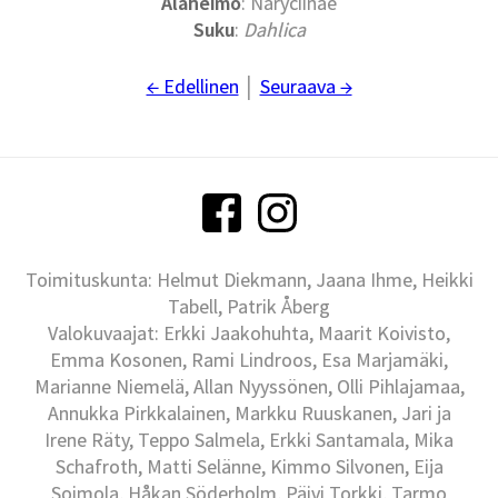
Alaheimo
: Naryciinae
Suku
:
Dahlica
← Edellinen
│
Seuraava →
Toimituskunta: Helmut Diekmann, Jaana Ihme, Heikki
Tabell, Patrik Åberg
Valokuvaajat: Erkki Jaakohuhta, Maarit Koivisto,
Emma Kosonen, Rami Lindroos, Esa Marjamäki,
Marianne Niemelä, Allan Nyyssönen, Olli Pihlajamaa,
Annukka Pirkkalainen, Markku Ruuskanen, Jari ja
Irene Räty, Teppo Salmela, Erkki Santamala, Mika
Schafroth, Matti Selänne, Kimmo Silvonen, Eija
Soimola, Håkan Söderholm, Päivi Torkki, Tarmo