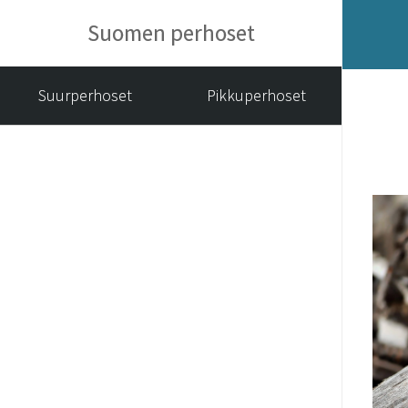
Suomen perhoset
Suurperhoset
Pikkuperhoset