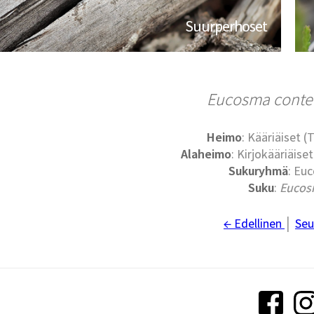
Suurperhoset
Eucosma conte
Heimo
: Kääriäiset (
Alaheimo
: Kirjokääriäise
Sukuryhmä
: Eu
Suku
:
Euco
← Edellinen
│
Seu