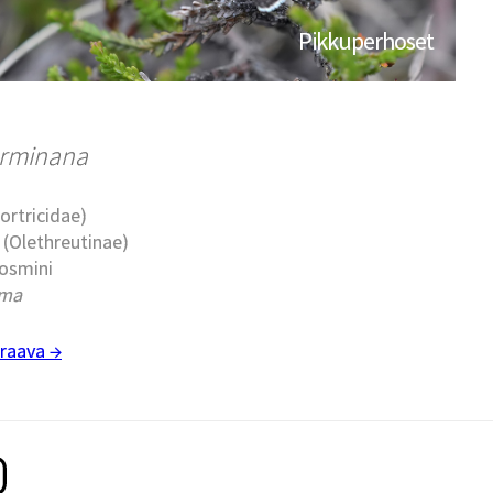
Pikkuperhoset
rminana
Tortricidae)
t (Olethreutinae)
cosmini
sma
raava →