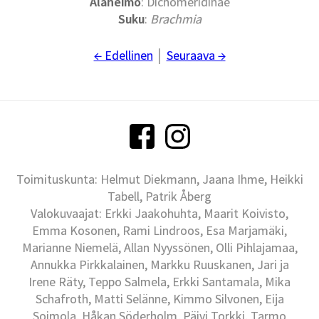
Alaheimo
: Dichomeridinae
Suku
:
Brachmia
← Edellinen
│
Seuraava →
Toimituskunta: Helmut Diekmann, Jaana Ihme, Heikki
Tabell, Patrik Åberg
Valokuvaajat: Erkki Jaakohuhta, Maarit Koivisto,
Emma Kosonen, Rami Lindroos, Esa Marjamäki,
Marianne Niemelä, Allan Nyyssönen, Olli Pihlajamaa,
Annukka Pirkkalainen, Markku Ruuskanen, Jari ja
Irene Räty, Teppo Salmela, Erkki Santamala, Mika
Schafroth, Matti Selänne, Kimmo Silvonen, Eija
Soimola, Håkan Söderholm, Päivi Torkki, Tarmo