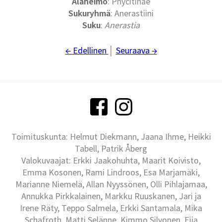
Alaheimo
: Phycitinae
Sukuryhmä
: Anerastiini
Suku
:
Anerastia
← Edellinen
│
Seuraava →
Toimituskunta: Helmut Diekmann, Jaana Ihme, Heikki
Tabell, Patrik Åberg
Valokuvaajat: Erkki Jaakohuhta, Maarit Koivisto,
Emma Kosonen, Rami Lindroos, Esa Marjamäki,
Marianne Niemelä, Allan Nyyssönen, Olli Pihlajamaa,
Annukka Pirkkalainen, Markku Ruuskanen, Jari ja
Irene Räty, Teppo Salmela, Erkki Santamala, Mika
Schafroth, Matti Selänne, Kimmo Silvonen, Eija