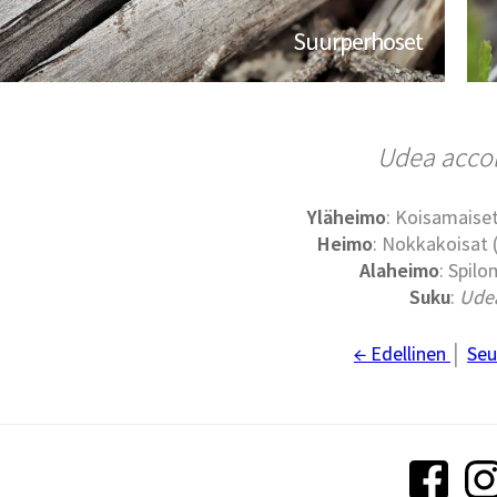
Suurperhoset
Udea accol
Yläheimo
: Koisamaiset
Heimo
: Nokkakoisat
Alaheimo
: Spilo
Suku
:
Ude
← Edellinen
│
Seu