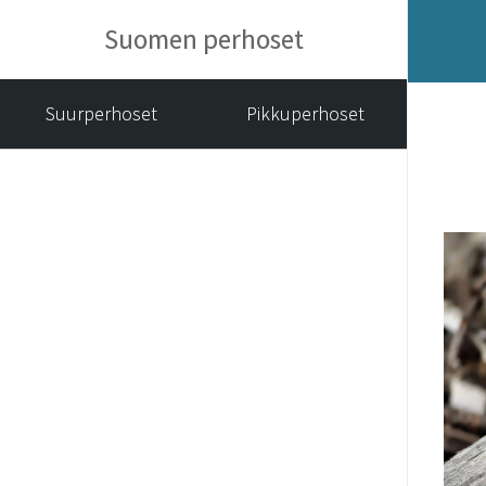
Suomen perhoset
Suurperhoset
Pikkuperhoset