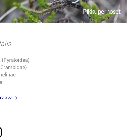
Pikkuperhoset
alis
 (Pyraloidea)
 (Crambidae)
melinae
a
raava →