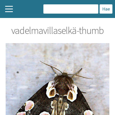
H
a
vadelmavillaselkä-thumb
k
u
: