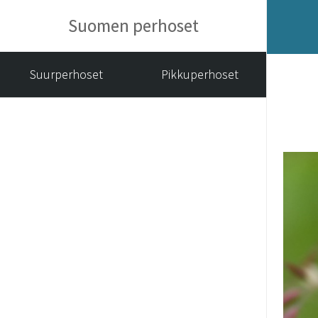
Suomen perhoset
Suurperhoset
Pikkuperhoset