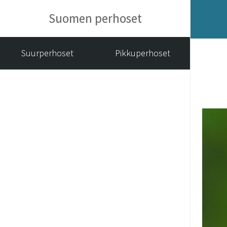
Suomen perhoset
Suurperhoset
Pikkuperhoset