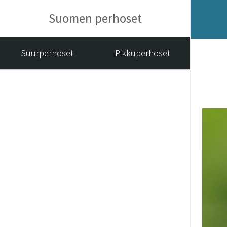
Suomen perhoset
Suurperhoset
Pikkuperhoset