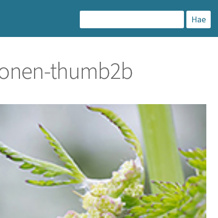
H
a
k
onen-thumb2b
u
: