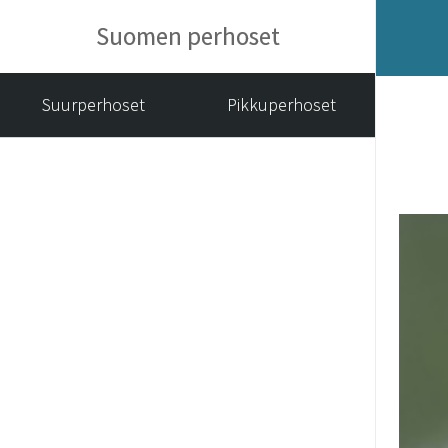
Suomen perhoset
Suurperhoset
Pikkuperhoset