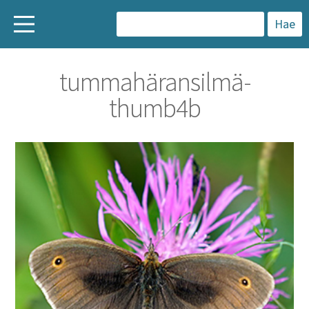
H
a
tummahäransilmä-
k
thumb4b
u
: