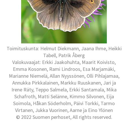
Toimituskunta: Helmut Diekmann, Jaana Ihme, Heikki
Tabell, Patrik Åberg
Valokuvaajat: Erkki Jaakohuhta, Maarit Koivisto,
Emma Kosonen, Rami Lindroos, Esa Marjamäki,
Marianne Niemelä, Allan Nyyssönen, Olli Pihlajamaa,
Annukka Pirkkalainen, Markku Ruuskanen, Jari ja
Irene Räty, Teppo Salmela, Erkki Santamala, Mika
Schafroth, Matti Selänne, Kimmo Silvonen, Eija
Soimola, Håkan Söderholm, Päivi Torkki, Tarmo
Virtanen, Jukka Vuorinen, Aarne ja Eino Ylönen
© 2022 Suomen perhoset, All rights reserved.