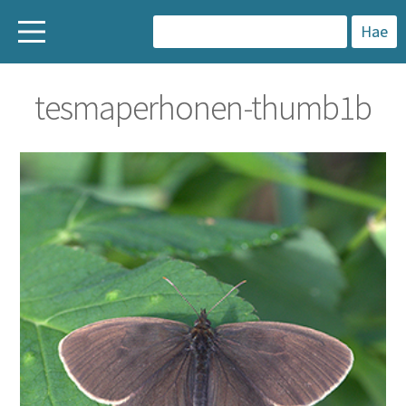
H
a
tesmaperhonen-thumb1b
k
u
: