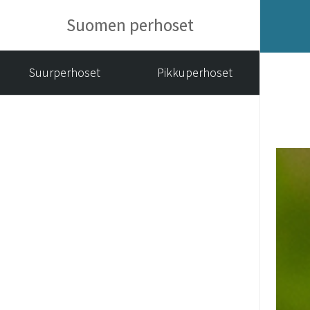
Suomen perhoset
Suurperhoset
Pikkuperhoset