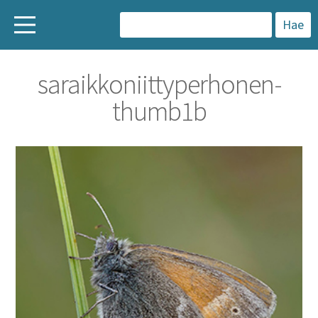
H
a
saraikkoniittyperhonen-
k
thumb1b
u
: