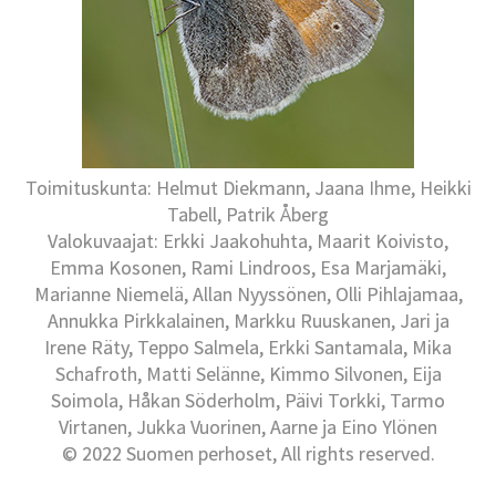
Toimituskunta: Helmut Diekmann, Jaana Ihme, Heikki
Tabell, Patrik Åberg
Valokuvaajat: Erkki Jaakohuhta, Maarit Koivisto,
Emma Kosonen, Rami Lindroos, Esa Marjamäki,
Marianne Niemelä, Allan Nyyssönen, Olli Pihlajamaa,
Annukka Pirkkalainen, Markku Ruuskanen, Jari ja
Irene Räty, Teppo Salmela, Erkki Santamala, Mika
Schafroth, Matti Selänne, Kimmo Silvonen, Eija
Soimola, Håkan Söderholm, Päivi Torkki, Tarmo
Virtanen, Jukka Vuorinen, Aarne ja Eino Ylönen
© 2022 Suomen perhoset, All rights reserved.