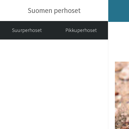
Suomen perhoset
Suurperhoset
Pikkuperhoset