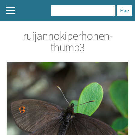
H
a
ruijannokiperhonen-
k
thumb3
u
: