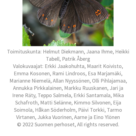
Toimituskunta: Helmut Diekmann, Jaana Ihme, Heikki
Tabell, Patrik Åberg
Valokuvaajat: Erkki Jaakohuhta, Maarit Koivisto,
Emma Kosonen, Rami Lindroos, Esa Marjamäki,
Marianne Niemelä, Allan Nyyssönen, Olli Pihlajamaa,
Annukka Pirkkalainen, Markku Ruuskanen, Jari ja
Irene Räty, Teppo Salmela, Erkki Santamala, Mika
Schafroth, Matti Selänne, Kimmo Silvonen, Eija
Soimola, Håkan Söderholm, Päivi Torkki, Tarmo
Virtanen, Jukka Vuorinen, Aarne ja Eino Ylönen
© 2022 Suomen perhoset, All rights reserved.