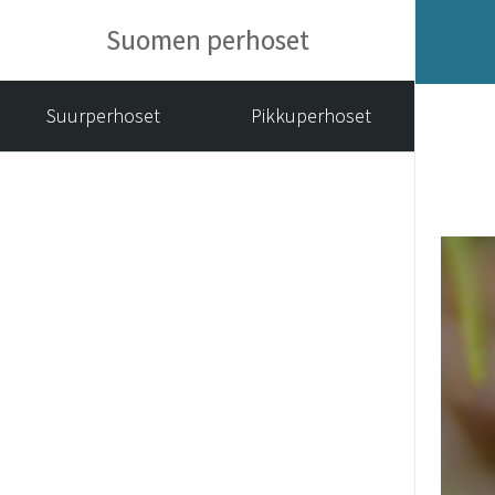
Suomen perhoset
Suurperhoset
Pikkuperhoset