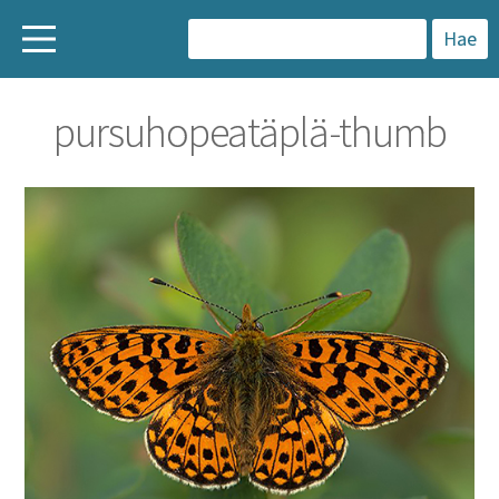
H
a
pursuhopeatäplä-thumb
k
u
: