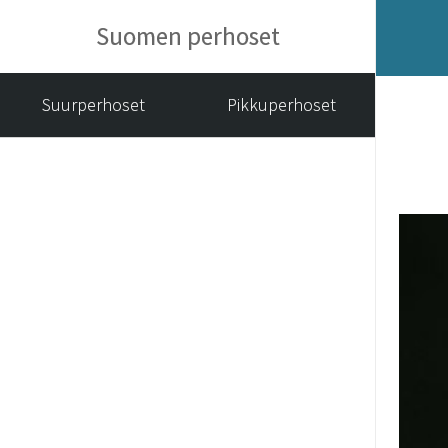
Suomen perhoset
Suurperhoset
Pikkuperhoset