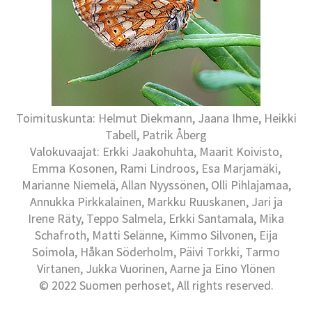
Toimituskunta: Helmut Diekmann, Jaana Ihme, Heikki
Tabell, Patrik Åberg
Valokuvaajat: Erkki Jaakohuhta, Maarit Koivisto,
Emma Kosonen, Rami Lindroos, Esa Marjamäki,
Marianne Niemelä, Allan Nyyssönen, Olli Pihlajamaa,
Annukka Pirkkalainen, Markku Ruuskanen, Jari ja
Irene Räty, Teppo Salmela, Erkki Santamala, Mika
Schafroth, Matti Selänne, Kimmo Silvonen, Eija
Soimola, Håkan Söderholm, Päivi Torkki, Tarmo
Virtanen, Jukka Vuorinen, Aarne ja Eino Ylönen
© 2022 Suomen perhoset, All rights reserved.