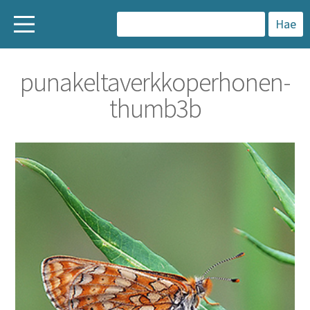
H
a
punakeltaverkkoperhonen-
k
thumb3b
u
: