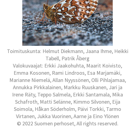
Toimituskunta: Helmut Diekmann, Jaana Ihme, Heikki
Tabell, Patrik Åberg
Valokuvaajat: Erkki Jaakohuhta, Maarit Koivisto,
Emma Kosonen, Rami Lindroos, Esa Marjamäki,
Marianne Niemelä, Allan Nyyssönen, Olli Pihlajamaa,
Annukka Pirkkalainen, Markku Ruuskanen, Jari ja
Irene Räty, Teppo Salmela, Erkki Santamala, Mika
Schafroth, Matti Selänne, Kimmo Silvonen, Eija
Soimola, Håkan Söderholm, Päivi Torkki, Tarmo
Virtanen, Jukka Vuorinen, Aarne ja Eino Ylönen
© 2022 Suomen perhoset, All rights reserved.