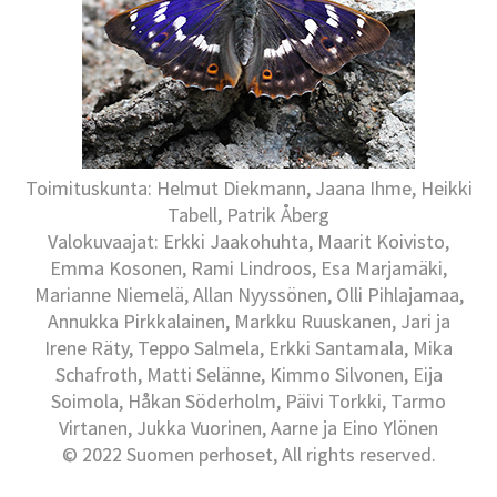
Toimituskunta: Helmut Diekmann, Jaana Ihme, Heikki
Tabell, Patrik Åberg
Valokuvaajat: Erkki Jaakohuhta, Maarit Koivisto,
Emma Kosonen, Rami Lindroos, Esa Marjamäki,
Marianne Niemelä, Allan Nyyssönen, Olli Pihlajamaa,
Annukka Pirkkalainen, Markku Ruuskanen, Jari ja
Irene Räty, Teppo Salmela, Erkki Santamala, Mika
Schafroth, Matti Selänne, Kimmo Silvonen, Eija
Soimola, Håkan Söderholm, Päivi Torkki, Tarmo
Virtanen, Jukka Vuorinen, Aarne ja Eino Ylönen
© 2022 Suomen perhoset, All rights reserved.