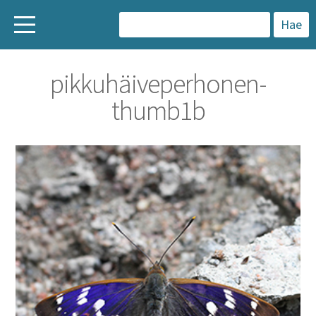
H
a
pikkuhäiveperhonen-
k
thumb1b
u
: