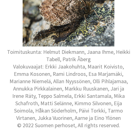
Toimituskunta: Helmut Diekmann, Jaana Ihme, Heikki
Tabell, Patrik Åberg
Valokuvaajat: Erkki Jaakohuhta, Maarit Koivisto,
Emma Kosonen, Rami Lindroos, Esa Marjamäki,
Marianne Niemelä, Allan Nyyssönen, Olli Pihlajamaa,
Annukka Pirkkalainen, Markku Ruuskanen, Jari ja
Irene Räty, Teppo Salmela, Erkki Santamala, Mika
Schafroth, Matti Selänne, Kimmo Silvonen, Eija
Soimola, Håkan Söderholm, Päivi Torkki, Tarmo
Virtanen, Jukka Vuorinen, Aarne ja Eino Ylönen
© 2022 Suomen perhoset, All rights reserved.