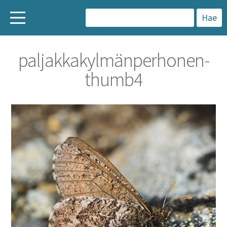
H
a
paljakkakylmänperhonen-
k
thumb4
u
: