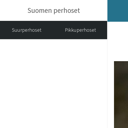
Suomen perhoset
Suurperhoset
Pikkuperhoset