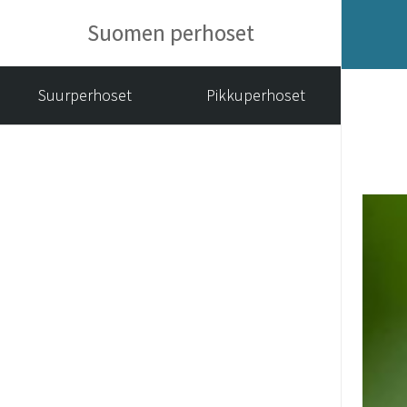
Suomen perhoset
Suurperhoset
Pikkuperhoset