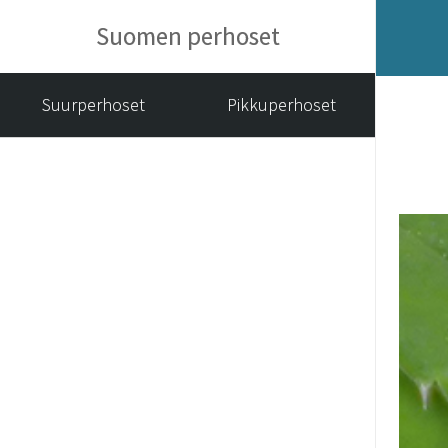
Suomen perhoset
Suurperhoset
Pikkuperhoset