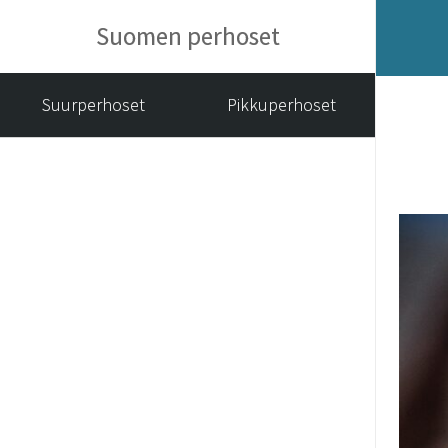
Suomen perhoset
Suurperhoset
Pikkuperhoset