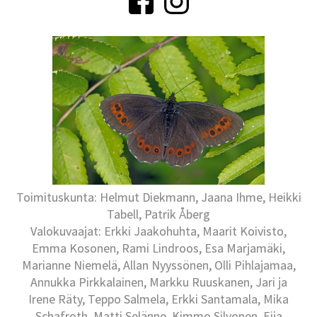
Toimituskunta: Helmut Diekmann, Jaana Ihme, Heikki
Tabell, Patrik Åberg
Valokuvaajat: Erkki Jaakohuhta, Maarit Koivisto,
Emma Kosonen, Rami Lindroos, Esa Marjamäki,
Marianne Niemelä, Allan Nyyssönen, Olli Pihlajamaa,
Annukka Pirkkalainen, Markku Ruuskanen, Jari ja
Irene Räty, Teppo Salmela, Erkki Santamala, Mika
Schafroth, Matti Selänne, Kimmo Silvonen, Eija