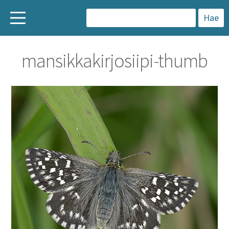
H
a
mansikkakirjosiipi-thumb
k
u
: